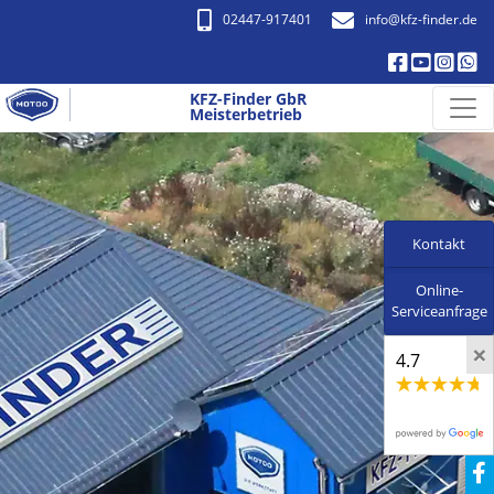
02447-917401
info​@kfz-finder.de
KFZ-Finder GbR
Meisterbetrieb
Kontakt
Online-
Serviceanfrage
×
4.7